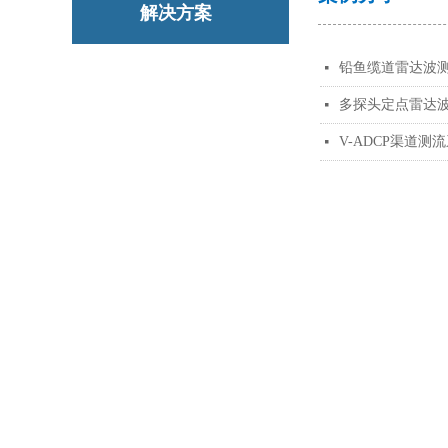
解决方案
铅鱼缆道雷达波
넷
多探头定点雷达
넷
V-ADCP渠道测
넷