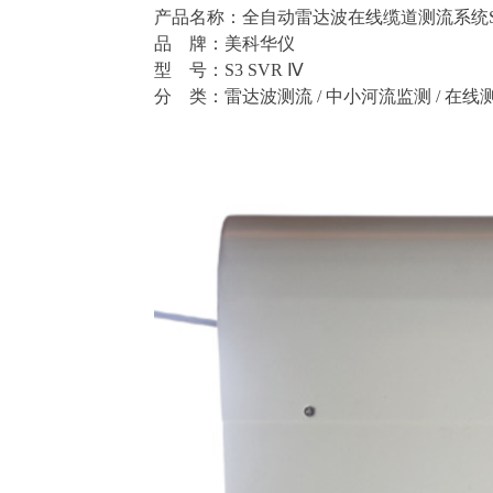
产品名称：全自动雷达波在线缆道测流系统
品
牌：美科华仪
型
号：
S
3
SVR
Ⅳ
分
类：雷达波测流
/
中小河流监测
/ 在线