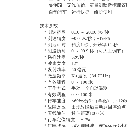
集测流、无线传输、流量测验数据库管
自动行车，运行快捷，维护便利
技术参数：
*
测速范围：
0.
10
～
20.00
米
/ 秒
*
测速精度：
±0.01米/秒；±1%FS
*
测速计时：
精度
1 秒，分辨率0.1 秒
*
测速历时：
0 ～ 99.9 秒
（可人工调节）
* 采样速率： 5次/秒
*
波束宽度：
12
°
*
发射功率：
50 毫瓦
*
微波频率：
Ka 波段
（
34.7GHz）
*
有效测程：
0 ～ 100 米
*
工作方式：
手动、全自动遥测
*
有效测程：
0 ～ 100 米
*
行车速度：
≤60米/分钟
（单驱），
≤12
*
故障反应：
出现故障后自动返回停泊点
*
无线通信：
通信距离
1000 米
*
行车定位精度：
±1‰
*
供电状况：
24V 锂电池，连续运行3 小